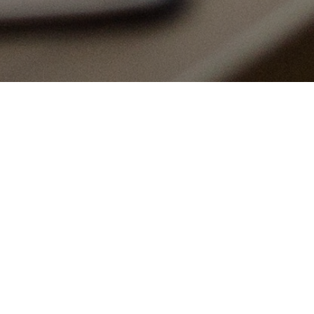
LA MÉTHODE DAVINCI DIGITALE
Une stratégie pour TPE et
PME en 3 étapes pour
capter un maximum de
clients